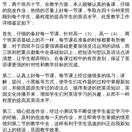
节，两个班共十节。在教学方面，本人能够认真的备课，仔细
的批改作业，热情的尽量上好每一节课，争取在四十分钟里照
顾到每个学生，最程度的提高学生的英语水平。此垦教学工作
详细鉴定如下：
首先，仔细的备好每一节课。针对高一（3）、高一（4）、两
个班英语基础上的不一样，每节课在准备的时候都要有所侧
重，对于四班不仅仅要强调基础更要加强灵活运用的训练，而
三班则把重点都集中在基础知识上，把短语句型以及语法点讲
清楚，让学生都弄明白。在备课过程中的有所差别，保证了英
语课更强的针对性和教学目标的完成。
第二，认真上好每一节课。每节课上经过做很多的练习，讲
解，提问，小黑板等方式，使学生们在作题的过程中掌握新知
识，并能巩固原先学过的语法点，循序渐进的把英语知识，英
国文化传播开来，增加学生们对英语学习的兴趣，从而不一样
程度的提高其英语水平。
第三，细心批改作业，经过小测试等不断促使学生鉴定学习中
的经验。及时的批改每一天的作业，并立即将学生掌握的情景
馈到第二节的教学中去，这样有利于学生迅速的纠正自我新知
识上的错误，巩固教学效果。