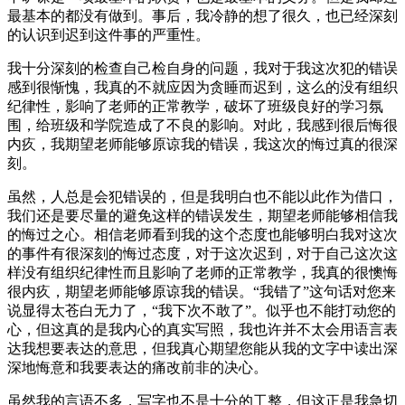
最基本的都没有做到。事后，我冷静的想了很久，也已经深刻
的认识到迟到这件事的严重性。
我十分深刻的检查自己检自身的问题，我对于我这次犯的错误
感到很惭愧，我真的不就应因为贪睡而迟到，这么的没有组织
纪律性，影响了老师的正常教学，破坏了班级良好的学习氛
围，给班级和学院造成了不良的影响。对此，我感到很后悔很
内疚，我期望老师能够原谅我的错误，我这次的悔过真的很深
刻。
虽然，人总是会犯错误的，但是我明白也不能以此作为借口，
我们还是要尽量的避免这样的错误发生，期望老师能够相信我
的悔过之心。相信老师看到我的这个态度也能够明白我对这次
的事件有很深刻的悔过态度，对于这次迟到，对于自己这次这
样没有组织纪律性而且影响了老师的正常教学，我真的很懊悔
很内疚，期望老师能够原谅我的错误。“我错了”这句话对您来
说显得太苍白无力了，“我下次不敢了”。似乎也不能打动您的
心，但这真的是我内心的真实写照，我也许并不太会用语言表
达我想要表达的意思，但我真心期望您能从我的文字中读出深
深地悔意和我要表达的痛改前非的决心。
虽然我的言语不多，写字也不是十分的工整，但这正是我急切