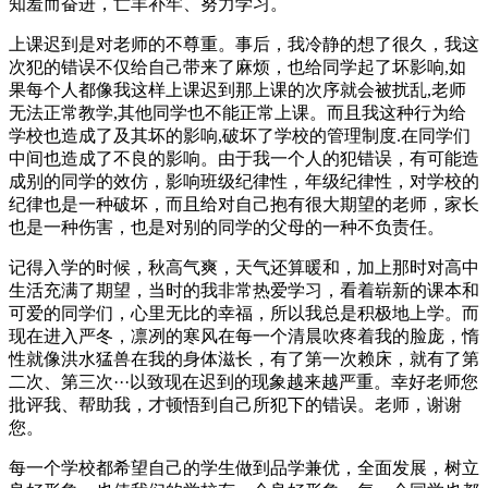
知羞而奋进，亡羊补牢、努力学习。
上课迟到是对老师的不尊重。事后，我冷静的想了很久，我这
次犯的错误不仅给自己带来了麻烦，也给同学起了坏影响,如
果每个人都像我这样上课迟到那上课的次序就会被扰乱,老师
无法正常教学,其他同学也不能正常上课。而且我这种行为给
学校也造成了及其坏的影响,破坏了学校的管理制度.在同学们
中间也造成了不良的影响。由于我一个人的犯错误，有可能造
成别的同学的效仿，影响班级纪律性，年级纪律性，对学校的
纪律也是一种破坏，而且给对自己抱有很大期望的老师，家长
也是一种伤害，也是对别的同学的父母的一种不负责任。
记得入学的时候，秋高气爽，天气还算暖和，加上那时对高中
生活充满了期望，当时的我非常热爱学习，看着崭新的课本和
可爱的同学们，心里无比的幸福，所以我总是积极地上学。而
现在进入严冬，凛冽的寒风在每一个清晨吹疼着我的脸庞，惰
性就像洪水猛兽在我的身体滋长，有了第一次赖床，就有了第
二次、第三次···以致现在迟到的现象越来越严重。幸好老师您
批评我、帮助我，才顿悟到自己所犯下的错误。老师，谢谢
您。
每一个学校都希望自己的学生做到品学兼优，全面发展，树立