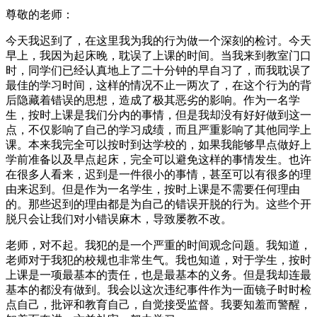
尊敬的老师：
今天我迟到了，在这里我为我的行为做一个深刻的检讨。今天
早上，我因为起床晚，耽误了上课的时间。当我来到教室门口
时，同学们已经认真地上了二十分钟的早自习了，而我耽误了
最佳的学习时间，这样的情况不止一两次了，在这个行为的背
后隐藏着错误的思想，造成了极其恶劣的影响。作为一名学
生，按时上课是我们分内的事情，但是我却没有好好做到这一
点，不仅影响了自己的学习成绩，而且严重影响了其他同学上
课。本来我完全可以按时到达学校的，如果我能够早点做好上
学前准备以及早点起床，完全可以避免这样的事情发生。也许
在很多人看来，迟到是一件很小的事情，甚至可以有很多的理
由来迟到。但是作为一名学生，按时上课是不需要任何理由
的。那些迟到的理由都是为自己的错误开脱的行为。这些个开
脱只会让我们对小错误麻木，导致屡教不改。
老师，对不起。我犯的是一个严重的时间观念问题。我知道，
老师对于我犯的校规也非常生气。我也知道，对于学生，按时
上课是一项最基本的责任，也是最基本的义务。但是我却连最
基本的都没有做到。我会以这次违纪事件作为一面镜子时时检
点自己，批评和教育自己，自觉接受监督。我要知羞而警醒，