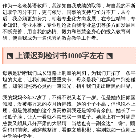
作为一名老英语教师，我深知自我成绩的取得，与自我的不断
进取学习分不开，更与领导、同事的支持与忙分不开，从今
后，我必须更加努力，朝着专业化方向发展，在专业精神，专
业知识、专业本事，专业理论及自我专业意识等多方面发展且
不断完善，用自我的热情、毅力和智慧全身心的投入教育科
研，使自我成为一名优秀的教育教学工作者。
⬔ 上课迟到检讨书1000字左右 ⬔
母亲是斩断我们成长道路上荆棘的利刃，为我们开拓了一条平
坦的大道，让我们闯过重重关卡。母亲是我们在黑暗中到处碰
壁，却依旧照亮心灵的一束阳光，指引我们走出暗黑的世界。
我的妈妈今年37岁了，不得不说又老了一岁。但是她依旧倾国
倾城，没被那万恶的岁月所摧残。她的个子不高，但也说不上
矮，但是凭着她的这个身高教训我还是绰绰有余的。她长了一
张瓜子脸，让人一看就不禁想买一包瓜子。她脸上有一对满是
慈爱又颇具几分严肃的大眼睛，当然也有一副金边“二饼”。颧
骨稍稍前突。她穿戴整洁，看似文质彬彬，实则就如一位刚上
中学的中学生。