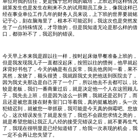
单位对我的信任，更是愧于您对我的栽培，上班迟到这样情况
就算发生也是发生在刚来不久的试用期员工身上，像我这样已
经在事业单位工作几年的财务人员来说，上下班的世界要就铭
记于心，刻在脑海里了，根本不可能迟到，我这次也是突然发
生了一点特殊情况，才导致的，但是我知道无论是那么样的借
口，都弥补不了，我迟到的错误。
今天早上本来我是跟以往一样，按时起床做早餐准备上班的，
但是我发现我儿子一直都没起床，按照以往的惯例，他早就起
床背好书包了，今天的确是有点反常，我去他房间一看，果不
其然，发烧了，额头很烫，我就跟我丈夫把他送到医院去了，
因为我丈夫那边是自己开了一个厂，所以他去不去都可以，比
较是老板，我们一番商量过后，就是决定他一个人在这照顾儿
子，我先去上班，但是因为这么一折腾，我就还是迟到了，而
且还是被您直接在财务室门口等着我，真的挺尴尬的，头一次
犯错迟到，就被您一举抓获，我可能是今天真的倒霉吧。您放
心，这次错误发生了就是发生了，我也不会跟您求情之类的，
就是希望您能让我正儿八经的接受完错误之后，就不要再生气
了，我现在很明显是已经知道错了，给我一次表现的机会，我
一定不会再让您失望了。