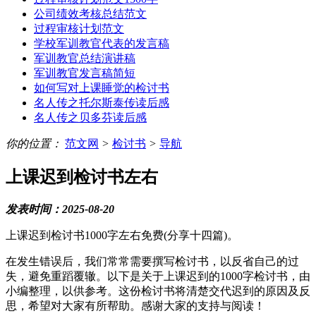
公司绩效考核总结范文
过程审核计划范文
学校军训教官代表的发言稿
军训教官总结演讲稿
军训教官发言稿简短
如何写对上课睡觉的检讨书
名人传之托尔斯泰传读后感
名人传之贝多芬读后感
你的位置：
范文网
>
检讨书
>
导航
上课迟到检讨书左右
发表时间：2025-08-20
上课迟到检讨书1000字左右免费(分享十四篇)。
在发生错误后，我们常常需要撰写检讨书，以反省自己的过
失，避免重蹈覆辙。以下是关于上课迟到的1000字检讨书，由
小编整理，以供参考。这份检讨书将清楚交代迟到的原因及反
思，希望对大家有所帮助。感谢大家的支持与阅读！