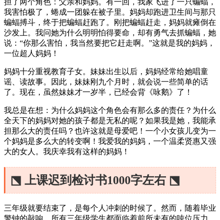
担了两个角色：父亲和妈妈。有一回，我家飞进了一只蝙蝠，
我害怕极了，蜷成一团躲在被子里。妈妈却跑进卫生间与那只
蝙蝠搏斗，终于把蝙蝠赶跑了。刚把蝙蝠赶走，妈妈就瘫倒在
沙发上。我问她为什么明明怕得要命，却有勇气去抓蝙蝠，她
说：“你那么害怕，我当然要把它赶走啊。”这就是我的妈妈，
一位超人妈妈！
妈妈十分重视教育子女。妹妹出生以后，妈妈经常给她唱童
谣、读故事。因此，妹妹刚九个月时，就会说一些简单的话
了。现在，虽然妹妹才一岁半，已经会背《咏鹅》了！
我总是在想：为什么妈妈这个角色会有那么多的责任？为什么
全天下的妈妈对她的孩子都是无私的呢？如果我是她，我能承
担那么大的责任吗？也许这就是母爱吧！一个小女孩儿变为一
个妈妈是多么大的转变啊！我爱我的妈妈，一个温柔贤惠又强
大的女人。我庆幸我有这样的妈妈！
⬔ 上课迟到检讨书1000字左右 ⬔
三年级就要结束了，是每个人冲刺的时候了。然而，随着毕业
警钟的敲响，所有三年级学生都面临着前所未有的吨位压力。