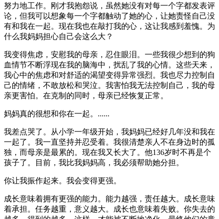
努力地工作。刚才我抱怨说，虽然她没有对每一个字都发表评
论，但我可以想象每一个字都触动了她的心，让她责怪自己没
有和我在一起。现在我也在敲打我的心，这让我感到羞愧。为
什么我妈妈担心自己会这么大？
我变得焦虑，安慰我的母亲，忍住眼泪。一些我很少想到的狗
血情节不断浮现在我的脑海中，扰乱了我的心情。这些天来，
我心中的焦虑和对舒适的渴望变得异常强烈。我也尽力控制自
己的情绪，不敢放松和哭泣。我害怕我无法控制自己，我的母
亲更害怕。在克制的同时，母亲已经恢复正常。
妈妈真的很想和你在一起。......
我差点哭了。从小学一年级开始，我妈妈已经好几年没和我在
一起了。我一直坚持并忍受着。我很清楚亲人不在身边时的孤
独，而母亲是最累的。现在我又长大了。他136岁时不再是个
孩子了。目前，我比我妈妈高，我必须帮助她分担。
你让我振作起来。我会变得更强。
成长意味着拥有更强的能力。能力越强，责任越大。成长意味
着承担。任务越重，意义越大。成长也意味着失败。你失去的