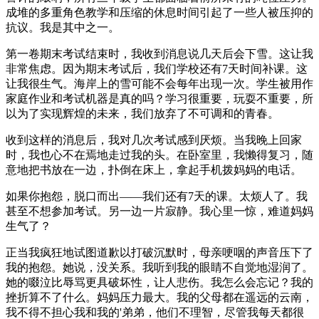
成堆的多重角色教学和压缩的休息时间引起了一些人被压抑的
抗议。我是其中之一。
第一卷期末考试结束时，我收到消息说几天后会下雪。这让我
非常焦虑。因为期末考试后，我们学校还有7天时间补课。这
让我很生气。海岸上的雪可能不会每年出现一次。学生被用作
家庭作业和考试机器是真的吗？学习很重要，玩耍不重要，所
以为了实现辉煌的未来，我们放弃了不可调和的青春。
收到这样的消息后，我对几次考试感到厌烦。当我晚上回家
时，我也心不在焉地走过我的头。在卧室里，我懒得复习，随
意地把书放在一边，扑倒在床上，拿起手机拨妈妈的电话。
如果你抱怨，脱口而出——我们还有7天的课。太烦人了。我
甚至不想参加考试。另一边一片寂静。我心里一惊，难道妈妈
生气了？
正当我疯狂地试图道歉以打破沉默时，母亲哽咽的声音压下了
我的抱怨。她说，没关系。我听到我的眼睛不自觉地湿润了。
她的啜泣比辱骂更具破坏性，让人悲伤。我怎么会忘记？我的
挫折算不了什么。妈妈压力最大。我的父母都在遥远的云南，
我不得不担心我和我的'弟弟，他们不理智，尽管我每天都很