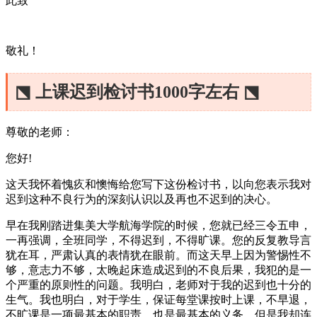
此致
敬礼！
⬔ 上课迟到检讨书1000字左右 ⬔
尊敬的老师：
您好!
这天我怀着愧疚和懊悔给您写下这份检讨书，以向您表示我对
迟到这种不良行为的深刻认识以及再也不迟到的决心。
早在我刚踏进集美大学航海学院的时候，您就已经三令五申，
一再强调，全班同学，不得迟到，不得旷课。您的反复教导言
犹在耳，严肃认真的表情犹在眼前。而这天早上因为警惕性不
够，意志力不够，太晚起床造成迟到的不良后果，我犯的是一
个严重的原则性的问题。我明白，老师对于我的迟到也十分的
生气。我也明白，对于学生，保证每堂课按时上课，不早退，
不旷课是一项最基本的职责，也是最基本的义务。但是我却连