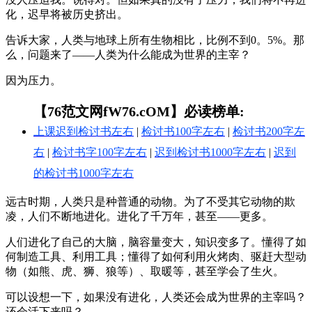
化，迟早将被历史挤出。
告诉大家，人类与地球上所有生物相比，比例不到0。5%。那
么，问题来了——人类为什么能成为世界的主宰？
因为压力。
【76范文网fW76.cOM】必读榜单:
上课迟到检讨书左右
|
检讨书100字左右
|
检讨书200字左
右
|
检讨书字100字左右
|
迟到检讨书1000字左右
|
迟到
的检讨书1000字左右
远古时期，人类只是种普通的动物。为了不受其它动物的欺
凌，人们不断地进化。进化了千万年，甚至——更多。
人们进化了自己的大脑，脑容量变大，知识变多了。懂得了如
何制造工具、利用工具；懂得了如何利用火烤肉、驱赶大型动
物（如熊、虎、狮、狼等）、取暖等，甚至学会了生火。
可以设想一下，如果没有进化，人类还会成为世界的主宰吗？
还会活下来吗？