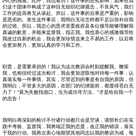
内心的感激。此外，我也看到了这件事的恶劣影响，如果在我
们这个团体中构成了这种目无组织纪律观念，不良风气，我们
工作的提高将无从谈起。所以，这件事的后果是严重的，影响
是恶劣的。发生这件事后，我明白无论怎样都不足以弥补自我
的过错。所以，我忠心的恳求党委政府及各位领导能够理解我
真诚的歉意，并能来监督我，指正我。我也衷心的感激领导给
我改过自新的机会，我会更加珍惜这来之不易的工作，以后将
会更加努力，更加认真的学习和工作。
职责，是需要承担的！我认为这次教训会时刻提醒我、鞭策
我，也相信经过这次检讨，我会更加进取地对待每一件事，认
真落实每一件事情。其实，尽管迟到的事是有自我的原因，但
我明白，不管多大的原因，在部门的纪律面前，都显得苍白无
力了！“莫为失败找借口，当为成功寻方法。”才是给自我一个
的忠告！
我明白再深刻的检讨不付诸行动都只会是空谈，请部长们在实
践中考验、监督我，我将端正我的态度，改正我的错误，落实
于我的行动。我再次衷心地期望其他同志以我的教训为戒，每