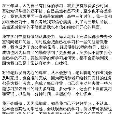
在三年里，因为自己有目标的学习，我并没有浪费多少时间，
基础知识掌握的还不错，自己虽然有些不满，至少也不会差多
少，我在班级里面一直都是靠前的，高中三年时间，我一直都
排在全校前十，每次考试我都信心满满，到了高三最后阶段，
虽然还感觉学的不够但是我也有信心继续打开心的局面。
我在学习中坚持做到认真努力，每天老师上完课我都会去办公
室询问老师问题，同时也会把自己在学习和一些问题请教老
师，我也成为了办公室的'常客，经常受到老师的教导，我的
成绩也因为我自己的勤奋学到了更多知识，至少我不需要担心
自己学的不好，其他同学如何学习如何玩，都不会影响到我，
因为我自己是非常认真努力，自律强。
对待老师发自内心的尊重，从不会敷衍，老师吩咐的作业我会
及时完成，也会准时完成，因为我清楚老师给我们安排的任务
都是为我们考虑，完成了每日作业，自己会主动的去做一些习
题练习加强自己的能力多练题，多做作业，还会在上课前复习
和背诵，抓住每一分钟时间，掌握好每一个知识点。
我不会骄傲，因为我知道，如果我自己不好好学习，不认真，
迟早会被其他同学超越，会耽误自己的学习，所以宁可累些也