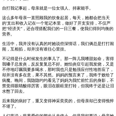
自打我记事起，母亲就是一位女强人、持家能手。
这么多年母亲一直照顾我的饮食起居，每天，她都会把当天
的'支出和收入记在一个笔记本里，做好了开支安排，不仅严
把“经济关”，还合理搭配我们的一日三餐，使我们得到均衡的
营养。
生活中，我并没有认真的对她说些深情话，我们俩总是打打闹
闹，互相掐，却并没有谁往心里挂。
不记得是什么时候发生的事儿了。那一阵儿我嗜甜如命，害得
我嗓子总发炎，反反复复总不好。她怕炎症引起我发烧，又是
不停地叮嘱我要多喝水，那时我也只是勉强应付性地答应了，
却并没有多在意，果不其然。妈妈的预言来了，我终于败给了
病魔。晚间，我隐隐约约看见了妈妈为我忙前忙后的身影，不
禁觉得眼睛酸得厉害，眼泪在眼眶里打转，但我终于还是让泪
水憋了回去。
后来我的病好了，重又变得神采奕奕的，但母亲却已变得憔悴
不堪了。
人们常说：世界爱你的脚步从未停止，但是我却要说：母亲她